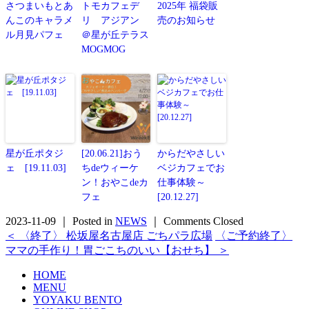
さつまいもとあ
トモカフェデ
2025年 福袋販
んこのキャラメ
リ アジアン
売のお知らせ
ル月見パフェ
＠星が丘テラス
MOGMOG
星が丘ポタジ
[20.06.21]おう
からだやさしい
ェ [19.11.03]
ちdeウィーケ
ベジカフェでお
ン！おやこdeカ
仕事体験～
フェ
[20.12.27]
2023-11-09 ｜ Posted in
NEWS
｜
Comments Closed
＜ 〈終了〉 松坂屋名古屋店 ごちパラ広場
〈ご予約終了〉
ママの手作り！胃ごこちのいい【おせち】 ＞
HOME
MENU
YOYAKU BENTO