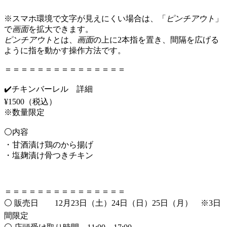
※スマホ環境で文字が見えにくい場合は、「
ピンチアウト
」
で
画面
を拡大できます。
ピンチアウト
とは、
画面
の上に2本指を置き、間隔を広げる
ように指を動かす操作方法です。
＝＝＝＝＝＝＝＝＝＝＝＝＝＝＝
✔️チキンバーレル 詳細
¥1500（税込）
※数量限定
⚪️内容
・甘酒漬け鶏のから揚げ
・塩麹漬け骨つきチキン
＝＝＝＝＝＝＝＝＝＝＝＝＝＝＝
⚪️ 販売日 12月23日（土）24日（日）25日（月） ※3日
間限定