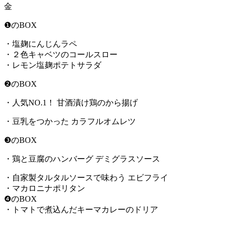
金
❶のBOX
・塩麹にんじんラペ
・２色キャベツのコールスロー
・レモン塩麹ポテトサラダ
❷のBOX
・人気NO.1！ 甘酒漬け鶏のから揚げ
・豆乳をつかった カラフルオムレツ
❸のBOX
・鶏と豆腐のハンバーグ デミグラスソース
・自家製タルタルソースで味わう エビフライ
・マカロニナポリタン
❹のBOX
・トマトで煮込んだキーマカレーのドリア