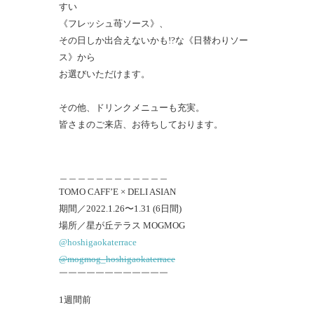
すい
《フレッシュ苺ソース》、
その日しか出合えないかも!?な《日替わりソー
ス》から
お選びいただけます。
⁡その他、ドリンクメニューも充実。
皆さまのご来店、お待ちしております。
＿＿＿＿＿＿＿＿＿＿＿＿
TOMO CAFF’E × DELI ASIAN
期間／2022.1.26〜1.31 (6日間)
場所／星が丘テラス MOGMOG
@hoshigaokaterrace
@mogmog_hoshigaokaterrace
￣￣￣￣￣￣￣￣￣￣￣￣
1週間前