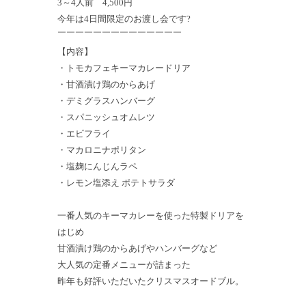
3～4人前 4,500円
今年は4日間限定のお渡し会です?
￣￣￣￣￣￣￣￣￣￣￣￣￣￣
【内容】
・トモカフェキーマカレードリア
・甘酒漬け鶏のからあげ
・デミグラスハンバーグ
・スパニッシュオムレツ
・エビフライ
・マカロニナポリタン
・塩麹にんじんラペ
・レモン塩添え ポテトサラダ
一番人気のキーマカレーを使った特製ドリアを
はじめ
甘酒漬け鶏のからあげやハンバーグなど
大人気の定番メニューが詰まった
昨年も好評いただいたクリスマスオードブル。