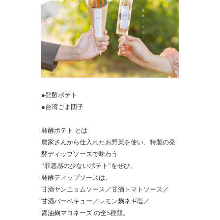
⁡●発酵ポテト
●台湾ごま団子
発酵ポテト とは
農家さんから仕入れたお野菜を使い、特製の発
酵ディップソースで味わう
“罪悪感の少ないポテト”をぜひ。
発酵ディップソースは、
甘酒ヤンニョムソース／甘酒トマトソース／
甘酒バーベキュー／レモン麹ネギ塩／
醤油麹マヨネーズ の全5種類。