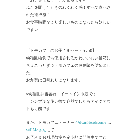
ふたを開けたときのわくわく感！すべて食べき
れた達成感！
お食事時間がより楽しいものになったら嬉しい
です☺
【トモカフェのお子さまセット ¥750】
幼稚園給食でも使用されるかわいいお弁当箱に
ちょこっとずつトモカフェのお創菜を詰めまし
た。
お創菜は日替わりになります。
※幼稚園弁当容器…イートイン限定です
シンプルな使い捨て容器でしたらテイクアウ
トも可能です
また、トモカフェオーナー
@dearfriendstomo
は
willMeさん
にて
お子さまお料理教室を定期的に開催中です?‍?