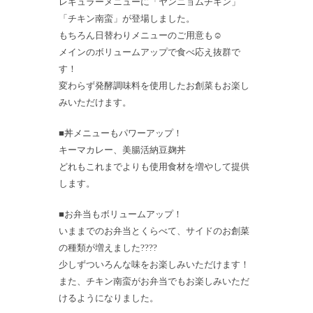
レギュラーメニューに「ヤンニョムチキン」
「チキン南蛮」が登場しました。
もちろん日替わりメニューのご用意も☺️
メインのボリュームアップで食べ応え抜群で
す！
変わらず発酵調味料を使用したお創菜もお楽し
みいただけます。
■丼メニューもパワーアップ！
キーマカレー、美腸活納豆麹丼
どれもこれまでよりも使用食材を増やして提供
します。
■お弁当もボリュームアップ！
いままでのお弁当とくらべて、サイドのお創菜
の種類が増えました????
少しずついろんな味をお楽しみいただけます！
また、チキン南蛮がお弁当でもお楽しみいただ
けるようになりました。