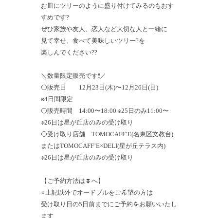
お皿にツリーのように盛り付けてみるのもおす
すめです?
ぜひ家族や友人、恋人など大切な人と一緒に
見て幸せ、食べて美味しいツリー?を
楽しんでください??
＼数量限定販売です❗️／
⚪️販売日 12月23日(木)〜12月26日(日)
※4日間限定
⚪️販売時間 14:00〜18:00 ※25日のみ11:00〜
※26日は星が丘店のみの受け取り
⚪️受け取り店舗 TOMOCAFF’E(名東区文教台)
またはTOMOCAFF’E×DELI(星が丘テラス内)
※26日は星が丘店のみの受け取り
【ご予約方法は⏬へ】
⭐️上記以外でオードブルをご希望の方は
受け取り日の5日前までにご予約をお願いいたし
ます