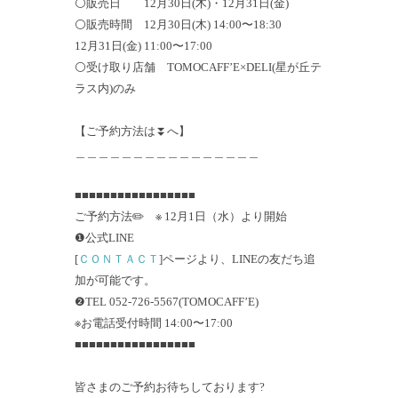
⚪️販売日 12月30日(木)・12月31日(金)
⚪️販売時間 12月30日(木) 14:00〜18:30
12月31日(金) 11:00〜17:00
⚪️受け取り店舗 TOMOCAFF’E×DELI(星が丘テ
ラス内)のみ
【ご予約方法は⏬へ】
＿＿＿＿＿＿＿＿＿＿＿＿＿＿＿＿
■■■■■■■■■■■■■■■■■
ご予約方法✏️ ※ 12月1日（水）より開始
❶公式LINE
[
ＣＯＮＴＡＣＴ
]ページより、LINEの友だち追
加が可能です。
❷TEL 052-726-5567(TOMOCAFF’E)
※お電話受付時間 14:00〜17:00
■■■■■■■■■■■■■■■■■
皆さまのご予約お待ちしております?