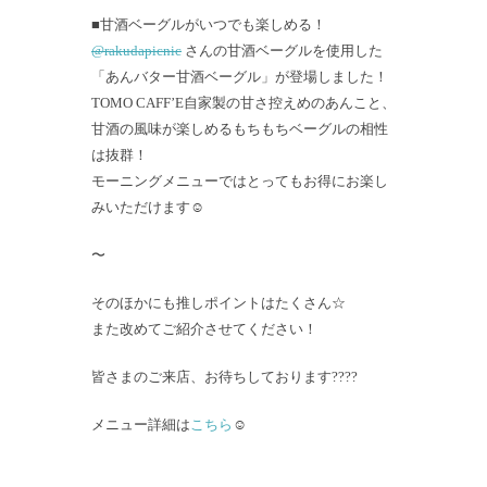
■甘酒ベーグルがいつでも楽しめる！
@rakudapicnic
さんの甘酒ベーグルを使用した
「あんバター甘酒ベーグル」が登場しました！
TOMO CAFF’E自家製の甘さ控えめのあんこと、
甘酒の風味が楽しめるもちもちベーグルの相性
は抜群！
モーニングメニューではとってもお得にお楽し
みいただけます☺️
〜
そのほかにも推しポイントはたくさん☆
また改めてご紹介させてください！
皆さまのご来店、お待ちしております????
メニュー詳細は
こちら
☺