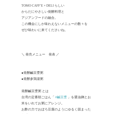
TOMO CAFF’E × DELI らしい
からだにやさしい発酵料理と
アジアンフードの融合。
この機会にしか味わえないメニューの数々を
ぜひ味わいに来てくださいね。
＼ 発売メニュー 発表 ／
●発酵鹹豆漿粥
●発酵参鶏湯粥
発酵鹹豆漿粥 とは
台湾の定番朝ごはん「
#鹹豆漿
」を醤油麹とお
米をいれてお粥にアレンジ。
お酢の力でおぼろ豆腐のようにゆるく固まった